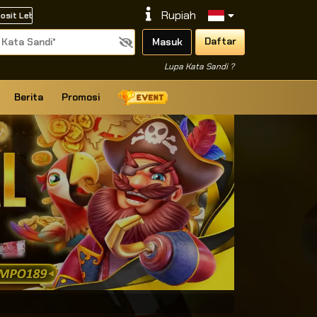
Rupiah
Lebih Mudah Dan Cepat Menggunakan Qris Mpay
Daftar
Masuk
Lupa Kata Sandi ?
Berita
Promosi